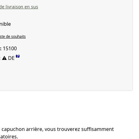
 de livraison en sus
nible
iste de souhaits
 :
15100
?
:
⚠ DE
le capuchon arrière, vous trouverez suffisamment
atoires.