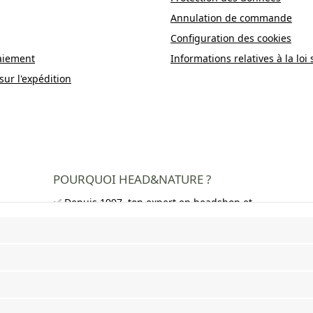
Annulation de commande
Configuration des cookies
aiement
Informations relatives à la loi 
sur l'expédition
POURQUOI HEAD&NATURE ?
✅ Depuis 1997, ton expert en headshop et
growshop
✅ Plus de 250 000 clients satisfaits dans
toute l'Europe
✅ Livraison gratuite en Allemagne à partir
de 50 €
✅ Livraison rapide et emballage neutre
✅ Large choix de bangs, pipes, feuilles à