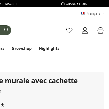
GE DISCRET
GRAND CHOIX
Français
Vous avez 0 articles d
urs
Growshop
Highlights
e murale avec cachette
e
€