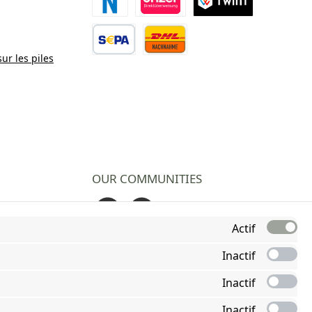
Paiement Novalnet
Virement direct
TWINT
sur les piles
Virement bancaire
Contre remboursement
OUR COMMUNITIES
Facebook
Instagram
Actif
Inactif
Inactif
Inactif