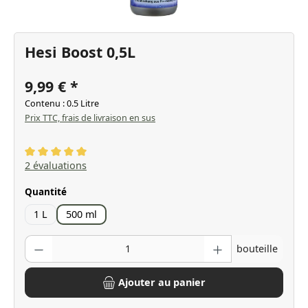
Hesi Boost 0,5L
9,99 €
Contenu :
0.5 Litre
Prix TTC, frais de livraison en sus
Note moyenne de 5 sur 5 étoiles
2 évaluations
Sélectionnez
Quantité
1 L
500 ml
Quantité de produit : Entrez la quantité souhaitée ou utilisez les bo
bouteille
Ajouter au panier