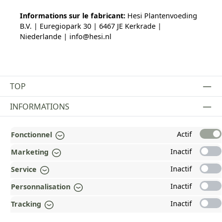
Informations sur le fabricant:
Hesi Plantenvoeding
B.V. | Euregiopark 30 | 6467 JE Kerkrade |
Niederlande | info@hesi.nl
TOP
INFORMATIONS
MENTIONS LÉGALES
Actif
Fonctionnel
PAYMENT AND SHIPPING METHODS
Inactif
Marketing
RÉCOMPENSÉ ET CERTIFIÉ !
Inactif
Service
Inactif
Personnalisation
POURQUOI HEAD&NATURE ?
Inactif
Tracking
OUR COMMUNITIES