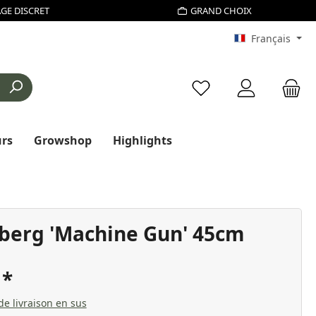
GE DISCRET
GRAND CHOIX
Français
Vous avez 0 articles d
urs
Growshop
Highlights
berg 'Machine Gun' 45cm
€
 de livraison en sus