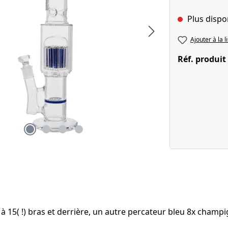
Plus dispo
Ajouter à la l
Réf. produit
eur à 15( !) bras et derrière, un autre percateur bleu 8x champ