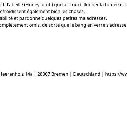
n nid d'abeille (Honeycomb) qui fait tourbillonner la fumée e
refroidissent également bien les choses.
tabilité et pardonne quelques petites maladresses.
complètement omis, de sorte que le bang en verre s'adresse 
Heerenholz 14a | 28307 Bremen | Deutschland | https:/