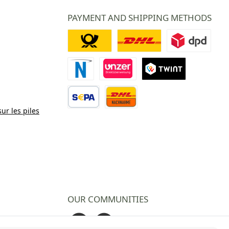
PAYMENT AND SHIPPING METHODS
Deutsche Post
DHL
DPD
Paiement Novalnet
Virement direct
TWINT
sur les piles
Virement bancaire
Contre remboursement
OUR COMMUNITIES
Facebook
Instagram