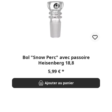
Bol "Snow Perc" avec passoire
Heisenberg 18,8
Prix régulier :
5,99 €
Ajouter au panier