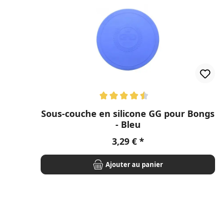
Note moyenne de 4.5 sur 5 étoiles
Sous-couche en silicone GG pour Bongs
- Bleu
Prix régulier :
3,29 €
Ajouter au panier