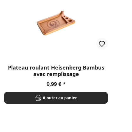
Plateau roulant Heisenberg Bambus
avec remplissage
Prix régulier :
9,99 €
Ajouter au panier