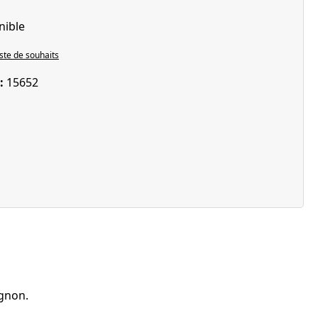
nible
iste de souhaits
 :
15652
ignon.