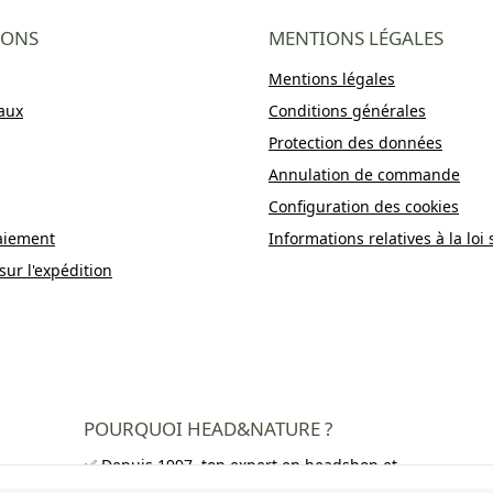
IONS
MENTIONS LÉGALES
Mentions légales
aux
Conditions générales
Protection des données
Annulation de commande
Configuration des cookies
aiement
Informations relatives à la loi 
sur l'expédition
POURQUOI HEAD&NATURE ?
✅ Depuis 1997, ton expert en headshop et
growshop