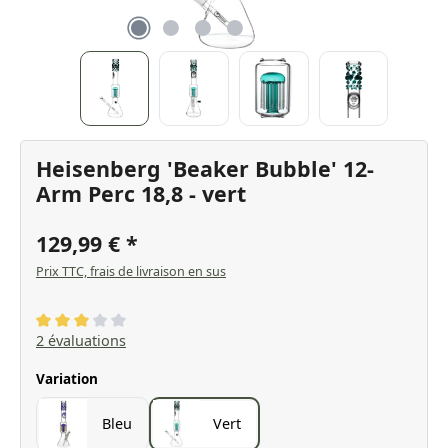
Heisenberg 'Beaker Bubble' 12-
Arm Perc 18,8 - vert
129,99 €
Prix TTC, frais de livraison en sus
Note moyenne de 3 sur 5 étoiles
2 évaluations
Sélectionnez
Variation
Bleu
Vert