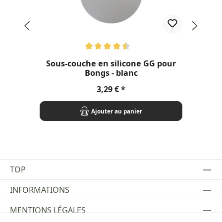
Note moyenne de 4.5 sur 5 étoiles
Sous-couche en silicone GG pour
Bongs - blanc
Prix régulier :
3,29 €
Ajouter au panier
TOP
INFORMATIONS
MENTIONS LÉGALES