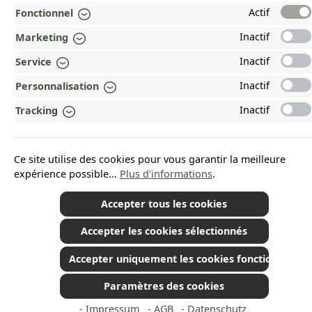
PAYMENT AND SHIPPING METHODS
Actif
Fonctionnel
Inactif
Marketing
RÉCOMPENSÉ ET CERTIFIÉ !
Inactif
Service
POURQUOI HEAD&NATURE ?
Inactif
Personnalisation
OUR COMMUNITIES
Inactif
Tracking
Revoke a contract
Ce site utilise des cookies pour vous garantir la meilleure
expérience possible...
Plus d'informations
.
Accepter tous les cookies
*Tous les prix incluent la TVA plus les frais d'expédition
et les éventuels frais de
livraison, sauf indication contraire.
© 2026 Plamundo GmbH - All Rights Reserved. Theme by
ThemeWare®
Accepter les cookies sélectionnés
Accepter uniquement les cookies fonctionnels
Paramètres des cookies
- Impressum
- AGB
- Datenschutz