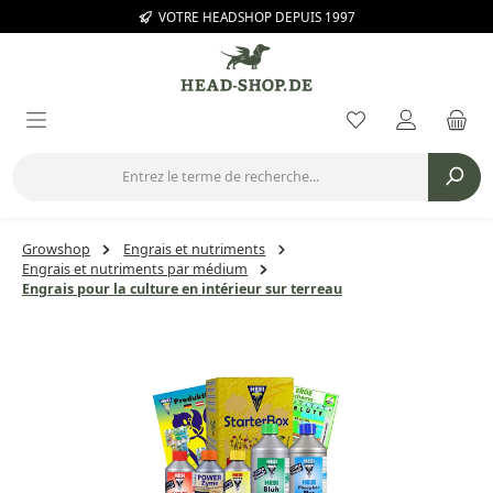
VOTRE HEADSHOP DEPUIS 1997
Passer au contenu principal
Vous avez 0 arti
Growshop
Engrais et nutriments
Engrais et nutriments par médium
Engrais pour la culture en intérieur sur terreau
Ignorer la galerie d'images