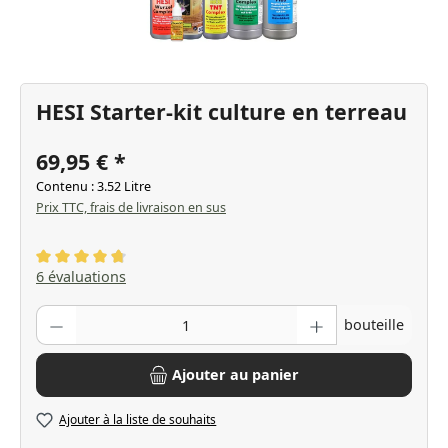
HESI Starter-kit culture en terreau
69,95 €
Contenu :
3.52 Litre
Prix TTC, frais de livraison en sus
Note moyenne de 4.83 sur 5 étoiles
6 évaluations
Quantité de produit : Entrez la quantité souhaitée ou utilisez les bo
bouteille
Ajouter au panier
Ajouter à la liste de souhaits