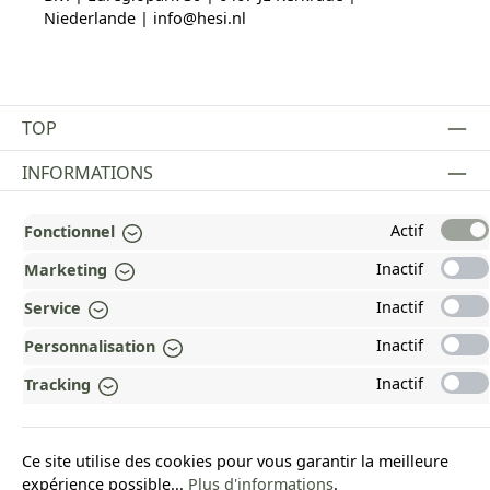
Niederlande | info@hesi.nl
TOP
INFORMATIONS
MENTIONS LÉGALES
Actif
Fonctionnel
PAYMENT AND SHIPPING METHODS
Inactif
Marketing
RÉCOMPENSÉ ET CERTIFIÉ !
Inactif
Service
Inactif
Personnalisation
POURQUOI HEAD&NATURE ?
Inactif
Tracking
OUR COMMUNITIES
Ce site utilise des cookies pour vous garantir la meilleure
Revoke a contract
expérience possible...
Plus d'informations
.