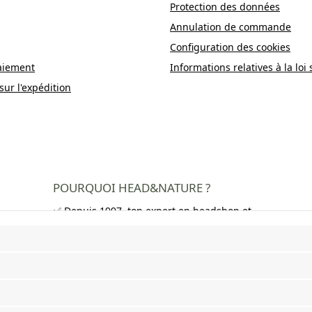
Protection des données
Annulation de commande
Configuration des cookies
aiement
Informations relatives à la loi 
sur l'expédition
POURQUOI HEAD&NATURE ?
✅ Depuis 1997, ton expert en headshop et
growshop
✅ Plus de 250 000 clients satisfaits dans
toute l'Europe
✅ Livraison gratuite en Allemagne à partir
de 50 €
✅ Livraison rapide et emballage neutre