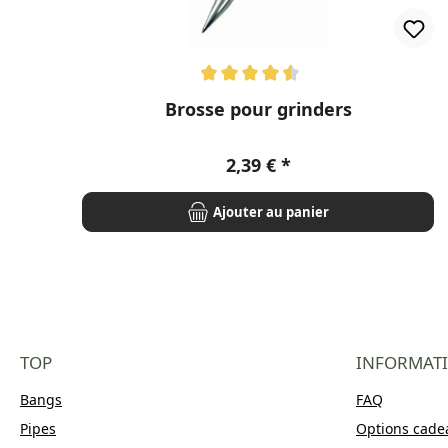
Note moyenne de 4.6 sur 5 étoiles
Brosse pour grinders
Prix régulier :
2,39 €
Ajouter au panier
TOP
INFORMAT
Bangs
FAQ
Pipes
Options cade