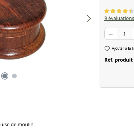
Note moyenne
9 évaluation
Quantité de pr
Ajouter à la l
Réf. produit
guise de moulin.