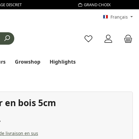
GE DISCRET
GRAND CHOIX
Français
Vous avez 0 articles d
urs
Growshop
Highlights
r en bois 5cm
 de livraison en sus