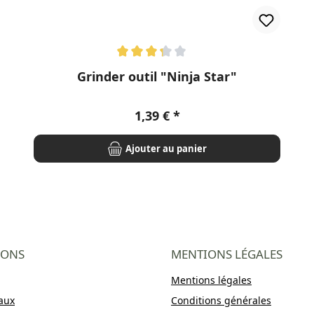
Note moyenne de 3.2 sur 5 étoiles
Grinder outil "Ninja Star"
Prix régulier :
1,39 €
Ajouter au panier
IONS
MENTIONS LÉGALES
Mentions légales
aux
Conditions générales