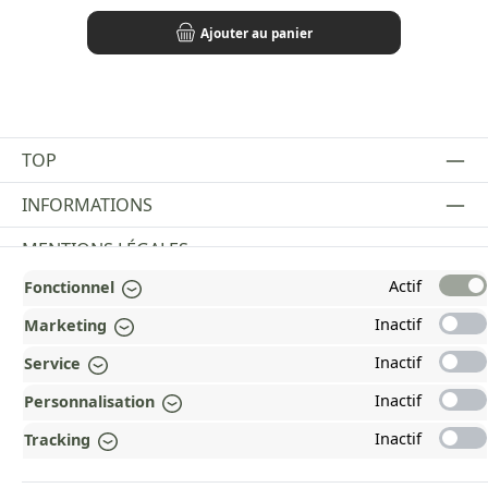
Ajouter au panier
TOP
INFORMATIONS
MENTIONS LÉGALES
Actif
Fonctionnel
PAYMENT AND SHIPPING METHODS
Inactif
Marketing
RÉCOMPENSÉ ET CERTIFIÉ !
Inactif
Service
POURQUOI HEAD&NATURE ?
Inactif
Personnalisation
OUR COMMUNITIES
Inactif
Tracking