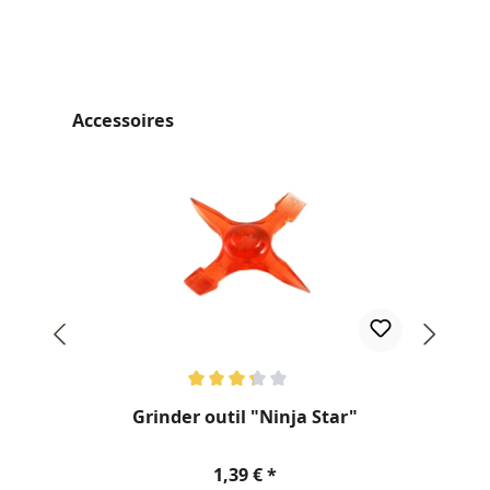
Ignorer la galerie de produits
Accessoires
Note moyenne de 3.2 sur 5 étoiles
Not
Grinder outil "Ninja Star"
Prix régulier :
1,39 €