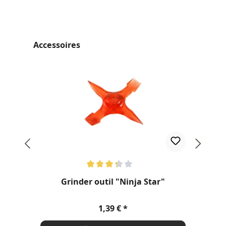
Ignorer la galerie de produits
Accessoires
Note moyenne de 3.2 sur 5 étoiles
Not
Grinder outil "Ninja Star"
Prix régulier :
1,39 €