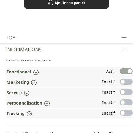
Ajouter au panier
TOP
INFORMATIONS
MENTIONS LÉGALES
Actif
Fonctionnel
PAYMENT AND SHIPPING METHODS
Inactif
Marketing
RÉCOMPENSÉ ET CERTIFIÉ !
Inactif
Service
POURQUOI HEAD&NATURE ?
Inactif
Personnalisation
OUR COMMUNITIES
Inactif
Tracking
Revoke a contract