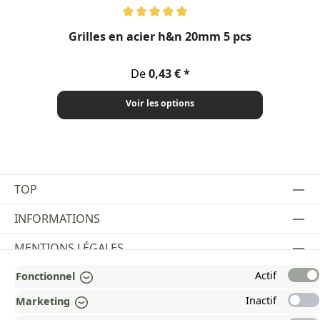
Note moyenne de 5 sur 5 étoiles
Grilles en acier h&n 20mm 5 pcs
Prix régulier :
De
0,43 €
Voir les options
TOP
INFORMATIONS
MENTIONS LÉGALES
Actif
Fonctionnel
PAYMENT AND SHIPPING METHODS
Inactif
Marketing
RÉCOMPENSÉ ET CERTIFIÉ !