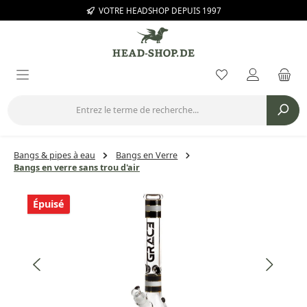
VOTRE HEADSHOP DEPUIS 1997
Passer au contenu principal
Vous avez 0 arti
Bangs & pipes à eau
Bangs en Verre
Bangs en verre sans trou d'air
Ignorer la galerie d'images
Épuisé