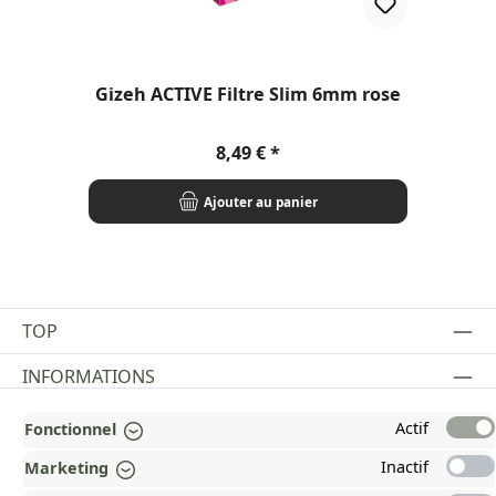
Gizeh ACTIVE Filtre Slim 6mm rose
Prix régulier :
8,49 €
Ajouter au panier
TOP
INFORMATIONS
MENTIONS LÉGALES
Actif
Fonctionnel
PAYMENT AND SHIPPING METHODS
Inactif
Marketing