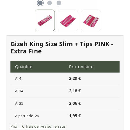
Gizeh King Size Slim + Tips PINK -
Extra Fine
Quantité
Prix unitaire
2,29 €
À
4
2,18 €
À
14
2,06 €
À
25
1,95 €
À partir de
26
Prix TTC, frais de livraison en sus