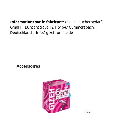
Informations sur le fabricant:
GIZEH Raucherbedarf
GmbH | Bunsenstraße 12 | 51647 Gummersbach |
Deutschland | Info@gizeh-online.de
Ignorer la galerie de produits
Accessoires