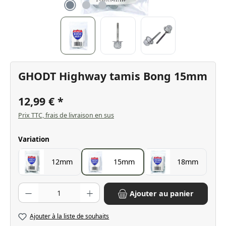
GHODT Highway tamis Bong 15mm
12,99 €
Prix TTC, frais de livraison en sus
Sélectionnez
Variation
12mm
15mm
18mm
Quantité de produit : Entrez la quantité souhaitée ou utilisez les bo
Ajouter au panier
Ajouter à la liste de souhaits