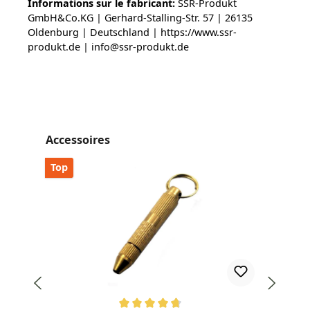
Informations sur le fabricant:
SSR-Produkt
GmbH&Co.KG | Gerhard-Stalling-Str. 57 | 26135
Oldenburg | Deutschland | https://www.ssr-
produkt.de | info@ssr-produkt.de
Ignorer la galerie de produits
Accessoires
Top
Top