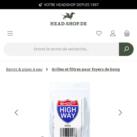
VOTRE HEADSHOP DEPUIS 1997
Passer au contenu principal
Vous avez 0 arti
Bangs & pipes à eau
Grilles et filtres pour foyers de bong
Ignorer la galerie d'images