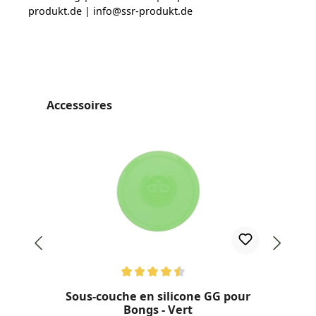
produkt.de | info@ssr-produkt.de
Ignorer la galerie de produits
Accessoires
Note moyenne de 4.5 sur 5 étoiles
Not
Sous-couche en silicone GG pour
RA
Bongs - Vert