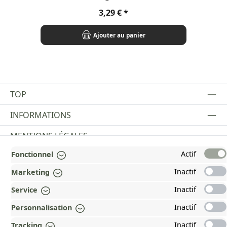
Prix régulier :
3,29 €
Ajouter au panier
TOP
INFORMATIONS
MENTIONS LÉGALES
Actif
Fonctionnel
PAYMENT AND SHIPPING METHODS
Inactif
Marketing
RÉCOMPENSÉ ET CERTIFIÉ !
Inactif
Service
POURQUOI HEAD&NATURE ?
Inactif
Personnalisation
OUR COMMUNITIES
Inactif
Tracking