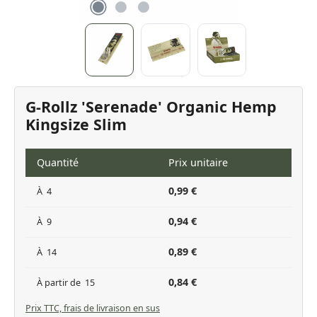
G-Rollz 'Serenade' Organic Hemp
Kingsize Slim
Quantité
Prix unitaire
0,99 €
À
4
0,94 €
À
9
0,89 €
À
14
0,84 €
À partir de
15
Prix TTC, frais de livraison en sus