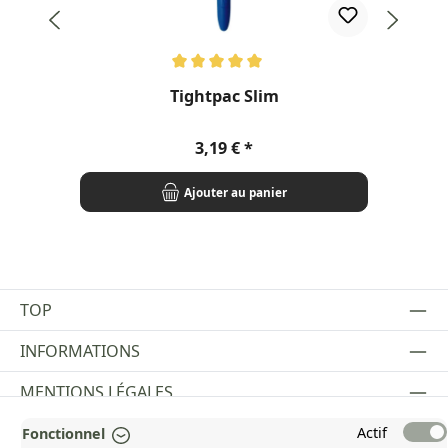
Note moyenne de 5 sur 5 étoiles
Not
Tightpac Slim
Prix régulier :
3,19 €
Ajouter au panier
TOP
INFORMATIONS
MENTIONS LÉGALES
PAYMENT AND SHIPPING METHODS
Actif
Fonctionnel