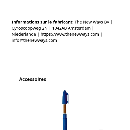
Informations sur le fabricant:
The New Ways BV |
Gyroscoopweg 2N | 1042AB Amsterdam |
Niederlande | https://www.thenewways.com |
info@thenewways.com
Ignorer la galerie de produits
Accessoires