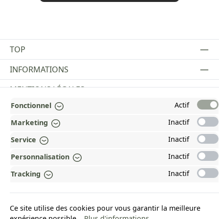
TOP
INFORMATIONS
MENTIONS LÉGALES
Actif
Fonctionnel
PAYMENT AND SHIPPING METHODS
Inactif
Marketing
RÉCOMPENSÉ ET CERTIFIÉ !
Inactif
Service
POURQUOI HEAD&NATURE ?
Inactif
Personnalisation
OUR COMMUNITIES
Inactif
Tracking
Revoke a contract
Ce site utilise des cookies pour vous garantir la meilleure
expérience possible...
Plus d'informations
.