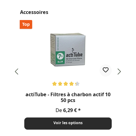
Ignorer la galerie de produits
Accessoires
Top
Note moyenne de 4.2 sur 5 étoiles
actiTube - Filtres à charbon actif 10
S
50 pcs
Prix régulier :
De
6,29 €
Voir les options