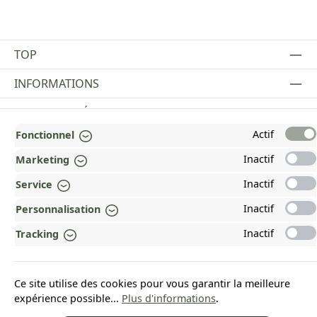
TOP
INFORMATIONS
MENTIONS LÉGALES
Actif
Fonctionnel
PAYMENT AND SHIPPING METHODS
Inactif
Marketing
RÉCOMPENSÉ ET CERTIFIÉ !
Inactif
Service
POURQUOI HEAD&NATURE ?
Inactif
Personnalisation
OUR COMMUNITIES
Inactif
Tracking
Revoke a contract
Ce site utilise des cookies pour vous garantir la meilleure
expérience possible...
Plus d'informations
.