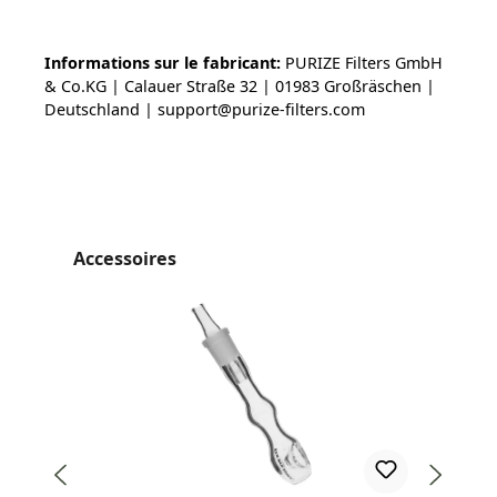
Informations sur le fabricant:
PURIZE Filters GmbH
& Co.KG | Calauer Straße 32 | 01983 Großräschen |
Deutschland | support@purize-filters.com
Ignorer la galerie de produits
Accessoires