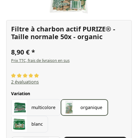
Filtre à charbon actif PURIZE® -
Taille normale 50x - organic
8,90 €
Prix TTC, frais de livraison en sus
Note moyenne de 5 sur 5 étoiles
2 évaluations
Sélectionnez
Variation
multicolore
organique
blanc