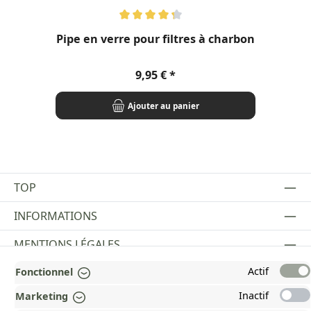
Note moyenne de 4.13 sur 5 étoiles
Not
Pipe en verre pour filtres à charbon
Prix régulier :
9,95 €
Ajouter au panier
TOP
INFORMATIONS
MENTIONS LÉGALES
Actif
Fonctionnel
PAYMENT AND SHIPPING METHODS
Inactif
Marketing
RÉCOMPENSÉ ET CERTIFIÉ !