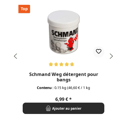
Top
Note moyenne de 4.77 sur 5 étoiles
Not
Schmand Weg détergent pour
Pi
bangs
Contenu :
0.15 kg
(46,60 € / 1 kg
Prix régulier :
6,99 €
Ajouter au panier