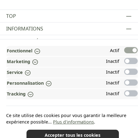
TOP
INFORMATIONS
MENTIONS LÉGALES
Actif
Fonctionnel
PAYMENT AND SHIPPING METHODS
Inactif
Marketing
RÉCOMPENSÉ ET CERTIFIÉ !
Inactif
Service
POURQUOI HEAD&NATURE ?
Inactif
Personnalisation
OUR COMMUNITIES
Inactif
Tracking
Revoke a contract
Ce site utilise des cookies pour vous garantir la meilleure
expérience possible...
Plus d'informations
.
Accepter tous les cookies