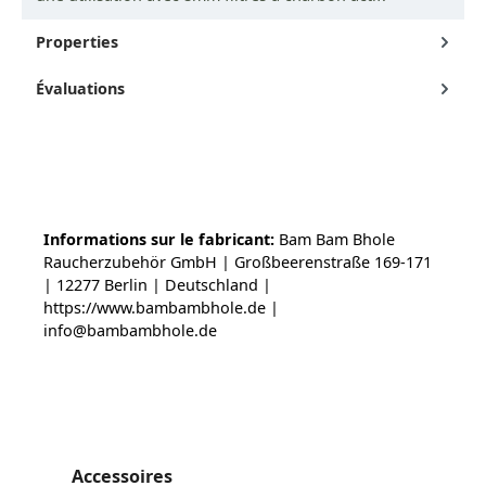
Properties
Évaluations
Informations sur le fabricant:
Bam Bam Bhole
Raucherzubehör GmbH | Großbeerenstraße 169-171
| 12277 Berlin | Deutschland |
https://www.bambambhole.de |
info@bambambhole.de
Ignorer la galerie de produits
Accessoires