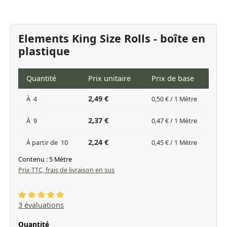
Elements King Size Rolls - boîte en
plastique
Quantité
Prix unitaire
Prix de base
2,49 €
À
4
0,50 € / 1 Mètre
2,37 €
À
9
0,47 € / 1 Mètre
2,24 €
À partir de
10
0,45 € / 1 Mètre
Contenu :
5 Mètre
Prix TTC, frais de livraison en sus
Note moyenne de 5 sur 5 étoiles
3 évaluations
Sélectionnez
Quantité