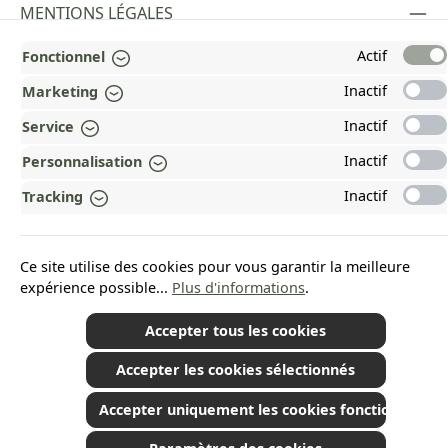
MENTIONS LÉGALES
PAYMENT AND SHIPPING METHODS
Actif
Fonctionnel
Inactif
Marketing
RÉCOMPENSÉ ET CERTIFIÉ !
Inactif
Service
POURQUOI HEAD&NATURE ?
Inactif
Personnalisation
OUR COMMUNITIES
Inactif
Tracking
Revoke a contract
Ce site utilise des cookies pour vous garantir la meilleure
expérience possible...
Plus d'informations
.
Accepter tous les cookies
*Tous les prix incluent la TVA plus les frais d'expédition
et les éventuels frais de
livraison, sauf indication contraire.
© 2026 Plamundo GmbH - All Rights Reserved. Theme by
ThemeWare®
Accepter les cookies sélectionnés
Accepter uniquement les cookies fonctionnels