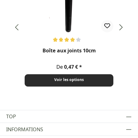
Note moyenne de 4.08 sur 5 étoiles
Boîte aux joints 10cm
Bl
Prix régulier :
De
0,47 €
Voir les options
TOP
INFORMATIONS