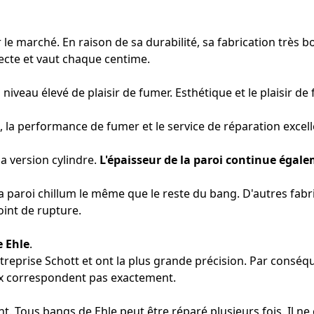
r le marché. En raison de sa durabilité, sa fabrication trè
lecte et vaut chaque centime.
iveau élevé de plaisir de fumer. Esthétique et le plaisir de 
, la performance de fumer et le service de réparation excell
la version cylindre.
L'épaisseur de la paroi continue égal
la paroi chillum le même que le reste du bang. D'autres fabri
oint de rupture.
e Ehle
.
entreprise Schott et ont la plus grande précision. Par cons
prix correspondent pas exactement.
nt. Tous bangs de Ehle peut être réparé plusieurs fois. Il n