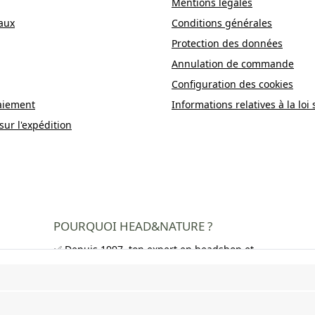
Mentions légales
aux
Conditions générales
Protection des données
Annulation de commande
Configuration des cookies
aiement
Informations relatives à la loi 
sur l'expédition
POURQUOI HEAD&NATURE ?
✅ Depuis 1997, ton expert en headshop et
growshop
✅ Plus de 250 000 clients satisfaits dans
toute l'Europe
✅ Livraison gratuite en Allemagne à partir