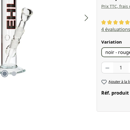
Prix TTC, frais
Note moyenne
4 évaluation
Sélectionnez
Variation
noir - roug
Quantité de pr
Ajouter à la l
Réf. produit