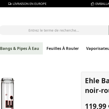
LIVRAISON EN EUROPE
EMBALLA
Bangs & Pipes À Eau
Feuilles À Rouler
Vaporisate
Ehle B
noir-r
119,99