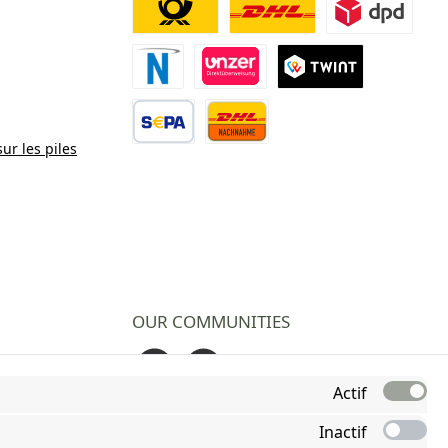
Deutsche Post
DHL
DPD
Paiement Novalnet
Virement direct
TWINT
sur les piles
Virement bancaire
Contre remboursement
OUR COMMUNITIES
Facebook
Instagram
Actif
Inactif