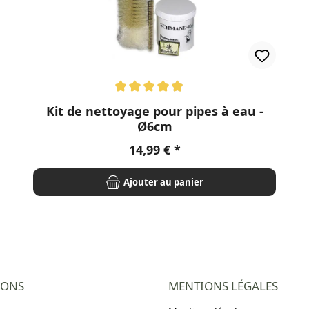
Note moyenne de 4.94 sur 5 étoiles
Kit de nettoyage pour pipes à eau -
Ø6cm
Prix régulier :
14,99 €
Ajouter au panier
IONS
MENTIONS LÉGALES