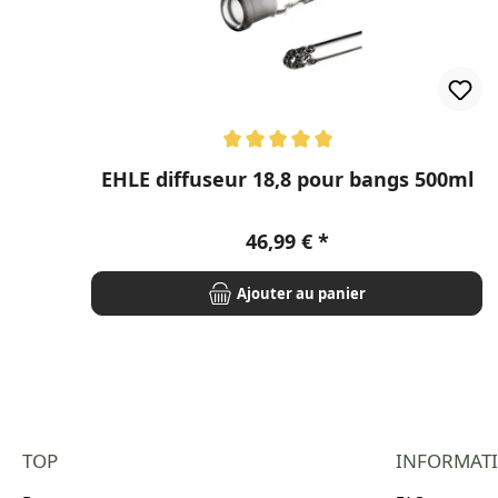
Note moyenne de 5 sur 5 étoiles
EHLE diffuseur 18,8 pour bangs 500ml
Prix régulier :
46,99 €
Ajouter au panier
TOP
INFORMAT