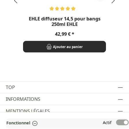
Note moyenne de 5 sur 5 étoiles
Not
EHLE diffuseur 14,5 pour bangs
E
250ml EHLE
Prix régulier :
42,99 €
Ajouter au panier
TOP
INFORMATIONS
MENTIONS LÉGALES
PAYMENT AND SHIPPING METHODS
Actif
Fonctionnel