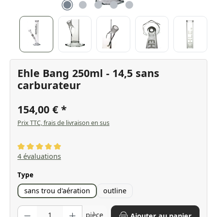
Ehle Bang 250ml - 14,5 sans
carburateur
154,00 €
Prix TTC, frais de livraison en sus
Note moyenne de 5 sur 5 étoiles
4 évaluations
Sélectionnez
Type
sans trou d'aération
outline
Quantité de produit : Entrez la quantité souhaitée ou utilisez les bo
pièce
Ajouter au panier