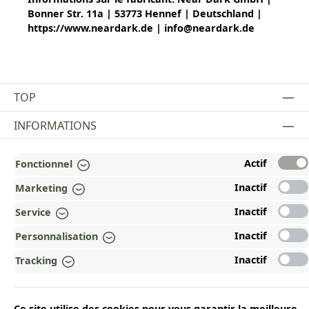
Bonner Str. 11a | 53773 Hennef | Deutschland |
https://www.neardark.de | info@neardark.de
TOP
INFORMATIONS
MENTIONS LÉGALES
Actif
Fonctionnel
PAYMENT AND SHIPPING METHODS
Inactif
Marketing
RÉCOMPENSÉ ET CERTIFIÉ !
Inactif
Service
Inactif
Personnalisation
POURQUOI HEAD&NATURE ?
Inactif
Tracking
OUR COMMUNITIES
Ce site utilise des cookies pour vous garantir la meilleure