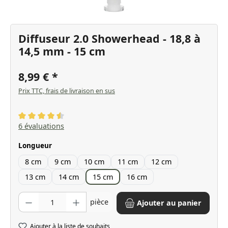
Diffuseur 2.0 Showerhead - 18,8 à
14,5 mm - 15 cm
8,99 €
Prix TTC, frais de livraison en sus
Note moyenne de 4.5 sur 5 étoiles
6 évaluations
Sélectionnez
Longueur
8 cm
9 cm
10 cm
11 cm
12 cm
13 cm
14 cm
15 cm
16 cm
Quantité de produit : Entrez la quantité souhaitée ou utilisez les bo
pièce
Ajouter au panier
Ajouter à la liste de souhaits