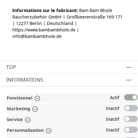
Informations sur le fabricant:
Bam Bam Bhole
Raucherzubehör GmbH | Großbeerenstraße 169-171
| 12277 Berlin | Deutschland |
https://www.bambambhole.de |
info@bambambhole.de
TOP
INFORMATIONS
MENTIONS LÉGALES
Actif
Fonctionnel
PAYMENT AND SHIPPING METHODS
Inactif
Marketing
RÉCOMPENSÉ ET CERTIFIÉ !
Inactif
Service
Inactif
POURQUOI HEAD&NATURE ?
Personnalisation