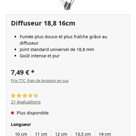
Diffuseur 18,8 16cm
Fumée plus douce et plus fraîche grâce au
diffuseur
Joint standard universel de 18,8 mm
Goût intense et pur
7,49 €
Prix TTC, frais de livraison en sus
Note moyenne de 4.57 sur 5 étoiles
21 évaluations
Plus disponible
Sélectionnez
Longueur
10 cm
11 cm
12 cm
13,5 cm
14 cm