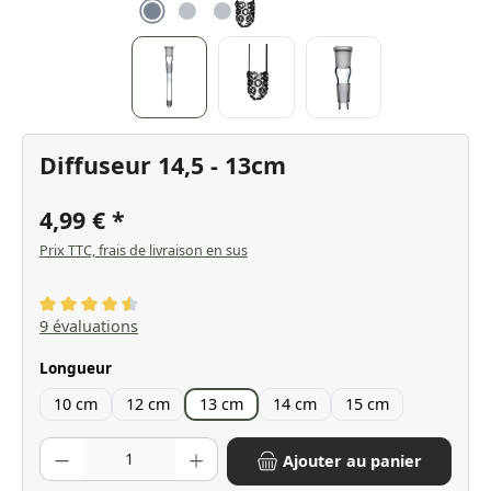
Diffuseur 14,5 - 13cm
4,99 €
Prix TTC, frais de livraison en sus
Note moyenne de 4.56 sur 5 étoiles
9 évaluations
Sélectionnez
Longueur
10 cm
12 cm
13 cm
14 cm
15 cm
Quantité de produit : Entrez la quantité souhaitée ou utilisez les bo
Ajouter au panier