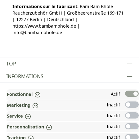
Informations sur le fabricant:
Bam Bam Bhole
Raucherzubehör GmbH | Großbeerenstraße 169-171
| 12277 Berlin | Deutschland |
https://www.bambambhole.de |
info@bambambhole.de
TOP
INFORMATIONS
MENTIONS LÉGALES
Actif
Fonctionnel
PAYMENT AND SHIPPING METHODS
Inactif
Marketing
RÉCOMPENSÉ ET CERTIFIÉ !
Inactif
Service
Inactif
Personnalisation
POURQUOI HEAD&NATURE ?
Inactif
Tracking