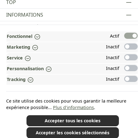
TOP
INFORMATIONS
MENTIONS LÉGALES
Actif
Fonctionnel
PAYMENT AND SHIPPING METHODS
Inactif
Marketing
RÉCOMPENSÉ ET CERTIFIÉ !
Inactif
Service
POURQUOI HEAD&NATURE ?
Inactif
Personnalisation
OUR COMMUNITIES
Inactif
Tracking
Revoke a contract
Ce site utilise des cookies pour vous garantir la meilleure
expérience possible...
Plus d'informations
.
Accepter tous les cookies
*Tous les prix incluent la TVA plus les frais d'expédition
et les éventuels frais de
livraison, sauf indication contraire.
Accepter les cookies sélectionnés
© 2026 Plamundo GmbH - All Rights Reserved. Theme by
ThemeWare®