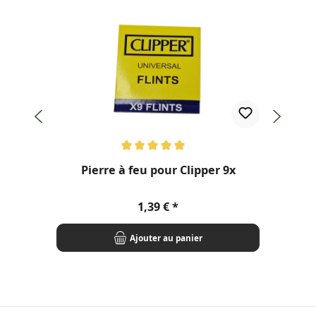
Note moyenne de 5 sur 5 étoiles
Pierre à feu pour Clipper 9x
Prix régulier :
1,39 €
Ajouter au panier