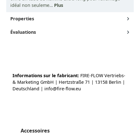
idéal non seuleme…
Plus
Properties
Évaluations
Informations sur le fabricant:
FIRE-FLOW Vertriebs-
& Marketing GmbH | Hertzstraße 71 | 13158 Berlin |
Deutschland | info@fire-flow.eu
Ignorer la galerie de produits
Accessoires