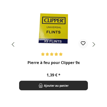
Note moyenne de 5 sur 5 étoiles
Pierre à feu pour Clipper 9x
Prix régulier :
1,39 €
Ajouter au panier