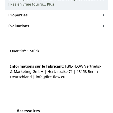
! Pas en vraie fourru…
Plus
Properties
Évaluations
Quantité: 1 Stück
Informations sur le fabricant:
FIRE-FLOW Vertriebs-
& Marketing GmbH | Hertzstraße 71 | 13158 Berlin |
Deutschland | info@fire-flow.eu
Ignorer la galerie de produits
Accessoires