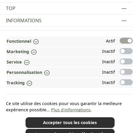
TOP
INFORMATIONS
MENTIONS LÉGALES
Actif
Fonctionnel
PAYMENT AND SHIPPING METHODS
Inactif
Marketing
RÉCOMPENSÉ ET CERTIFIÉ !
Inactif
Service
POURQUOI HEAD&NATURE ?
Inactif
Personnalisation
OUR COMMUNITIES
Inactif
Tracking
Revoke a contract
Ce site utilise des cookies pour vous garantir la meilleure
expérience possible...
Plus d'informations
.
Accepter tous les cookies
*Tous les prix incluent la TVA plus les frais d'expédition
et les éventuels frais de
livraison, sauf indication contraire.