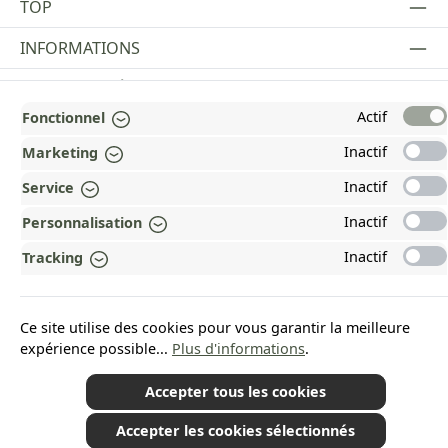
TOP
INFORMATIONS
MENTIONS LÉGALES
Actif
Fonctionnel
PAYMENT AND SHIPPING METHODS
Inactif
Marketing
RÉCOMPENSÉ ET CERTIFIÉ !
Inactif
Service
POURQUOI HEAD&NATURE ?
Inactif
Personnalisation
OUR COMMUNITIES
Inactif
Tracking
Revoke a contract
Ce site utilise des cookies pour vous garantir la meilleure
expérience possible...
Plus d'informations
.
Accepter tous les cookies
*Tous les prix incluent la TVA plus les frais d'expédition
et les éventuels frais de
livraison, sauf indication contraire.
Accepter les cookies sélectionnés
© 2026 Plamundo GmbH - All Rights Reserved. Theme by
ThemeWare®