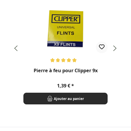
Note moyenne de 5 sur 5 étoiles
Pierre à feu pour Clipper 9x
Prix régulier :
1,39 €
Ajouter au panier