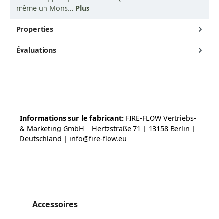
même un Mons…
Plus
Properties
Évaluations
Informations sur le fabricant:
FIRE-FLOW Vertriebs-
& Marketing GmbH | Hertzstraße 71 | 13158 Berlin |
Deutschland | info@fire-flow.eu
Ignorer la galerie de produits
Accessoires