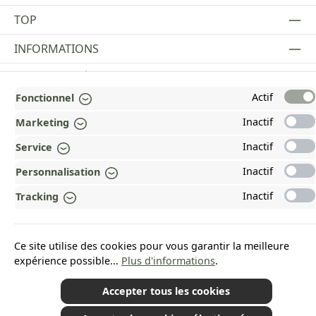
TOP
INFORMATIONS
MENTIONS LÉGALES
Actif
Fonctionnel
PAYMENT AND SHIPPING METHODS
Inactif
Marketing
RÉCOMPENSÉ ET CERTIFIÉ !
Inactif
Service
POURQUOI HEAD&NATURE ?
Inactif
Personnalisation
OUR COMMUNITIES
Inactif
Tracking
Revoke a contract
Ce site utilise des cookies pour vous garantir la meilleure
expérience possible...
Plus d'informations
.
Accepter tous les cookies
*Tous les prix incluent la TVA plus les frais d'expédition
et les éventuels frais de
livraison, sauf indication contraire.