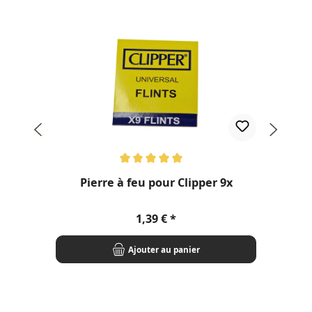
Note moyenne de 5 sur 5 étoiles
Pierre à feu pour Clipper 9x
Prix régulier :
1,39 €
Ajouter au panier