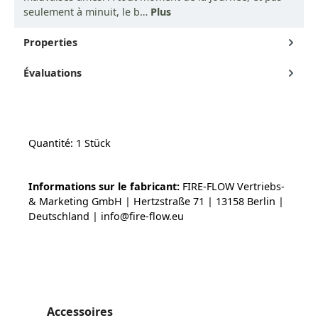
seulement à minuit, le b…
Plus
Properties
Évaluations
Quantité: 1 Stück
Informations sur le fabricant:
FIRE-FLOW Vertriebs-
& Marketing GmbH | Hertzstraße 71 | 13158 Berlin |
Deutschland | info@fire-flow.eu
Ignorer la galerie de produits
Accessoires