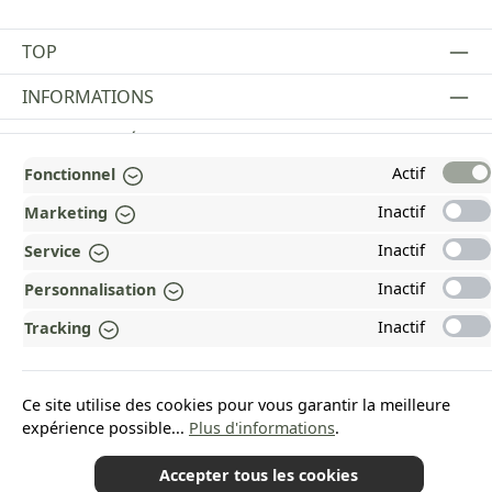
TOP
INFORMATIONS
MENTIONS LÉGALES
Actif
Fonctionnel
PAYMENT AND SHIPPING METHODS
Inactif
Marketing
RÉCOMPENSÉ ET CERTIFIÉ !
Inactif
Service
POURQUOI HEAD&NATURE ?
Inactif
Personnalisation
OUR COMMUNITIES
Inactif
Tracking
Revoke a contract
Ce site utilise des cookies pour vous garantir la meilleure
expérience possible...
Plus d'informations
.
Accepter tous les cookies