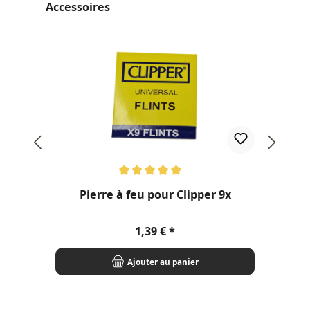
Ignorer la galerie de produits
Accessoires
Note moyenne de 5 sur 5 étoiles
Pierre à feu pour Clipper 9x
Prix régulier :
1,39 €
Ajouter au panier