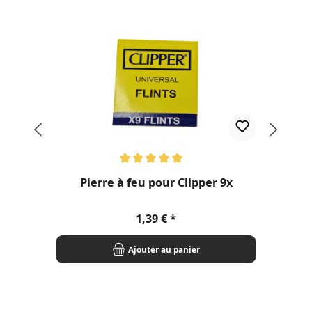
Note moyenne de 5 sur 5 étoiles
Pierre à feu pour Clipper 9x
Prix régulier :
1,39 €
Ajouter au panier