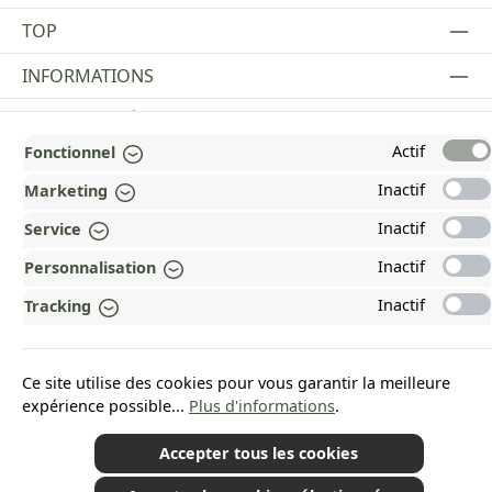
TOP
INFORMATIONS
MENTIONS LÉGALES
Actif
Fonctionnel
PAYMENT AND SHIPPING METHODS
Inactif
Marketing
RÉCOMPENSÉ ET CERTIFIÉ !
Inactif
Service
POURQUOI HEAD&NATURE ?
Inactif
Personnalisation
OUR COMMUNITIES
Inactif
Tracking
Revoke a contract
Ce site utilise des cookies pour vous garantir la meilleure
expérience possible...
Plus d'informations
.
Accepter tous les cookies
*Tous les prix incluent la TVA plus les frais d'expédition
et les éventuels frais de
livraison, sauf indication contraire.