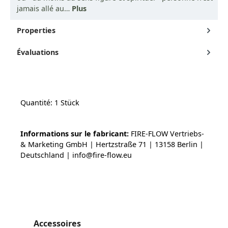
jamais allé au…
Plus
Properties
Évaluations
Quantité: 1 Stück
Informations sur le fabricant:
FIRE-FLOW Vertriebs-
& Marketing GmbH | Hertzstraße 71 | 13158 Berlin |
Deutschland | info@fire-flow.eu
Ignorer la galerie de produits
Accessoires