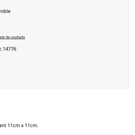
nible
iste de souhaits
 :
14776
rant 11cm x 11cm.