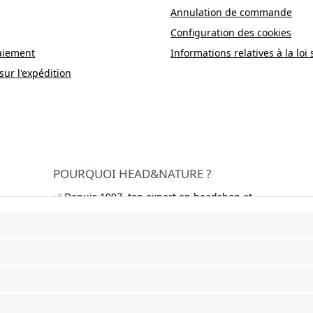
Annulation de commande
Configuration des cookies
aiement
Informations relatives à la loi 
sur l'expédition
POURQUOI HEAD&NATURE ?
✅ Depuis 1997, ton expert en headshop et
growshop
✅ Plus de 250 000 clients satisfaits dans
toute l'Europe
✅ Livraison gratuite en Allemagne à partir
de 50 €
✅ Livraison rapide et emballage neutre
✅ Large choix de bangs, pipes, feuilles à