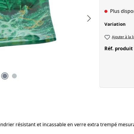
Plus dispo
Sélectionnez
Variation
Ajouter à la l
Réf. produit
endrier résistant et incassable en verre extra trempé mesu