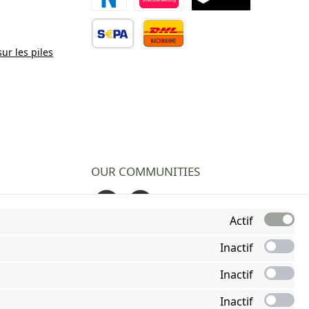
Paiement Novalnet
Virement direct
TWINT
sur les piles
Virement bancaire
Contre remboursement
OUR COMMUNITIES
Facebook
Instagram
Actif
Inactif
Inactif
Inactif