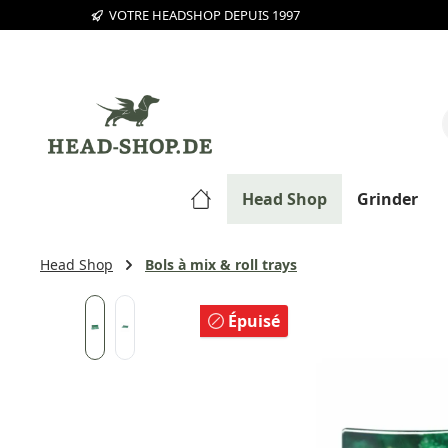
VOTRE HEADSHOP DEPUIS 1997
sser au contenu principal
Passer à la recherche
Passer à la navigation principale
Head Shop
Grinder
Head Shop
Bols à mix & roll trays
Ignorer la galerie d'images
Épuisé