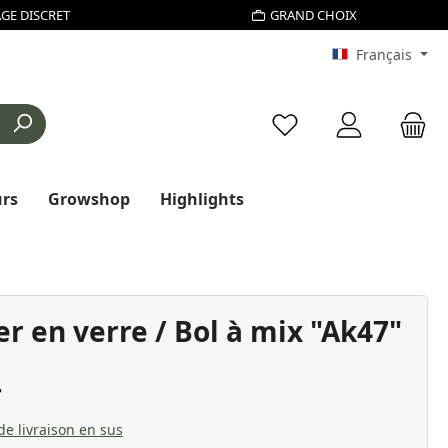
GE DISCRET
GRAND CHOIX
Français
Vous avez 0 articles d
urs
Growshop
Highlights
r en verre / Bol à mix "Ak47"
 de livraison en sus