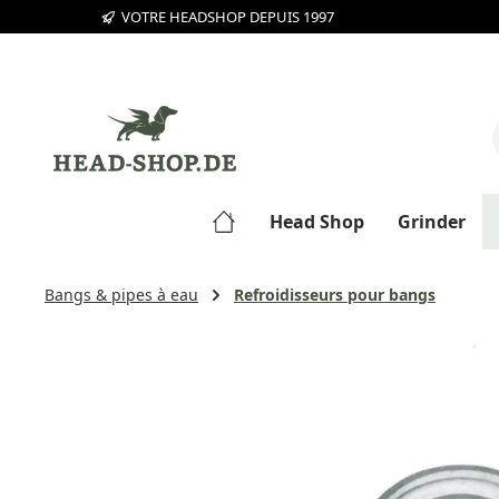
VOTRE HEADSHOP DEPUIS 1997
sser au contenu principal
Passer à la recherche
Passer à la navigation principale
Head Shop
Grinder
Bangs & pipes à eau
Refroidisseurs pour bangs
Ignorer la galerie d'images