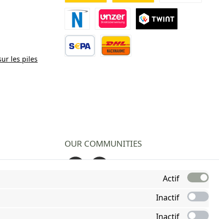
Deutsche Post
DHL
DPD
Paiement Novalnet
Virement direct
TWINT
sur les piles
Virement bancaire
Contre remboursement
OUR COMMUNITIES
Facebook
Instagram
Actif
Inactif
Inactif