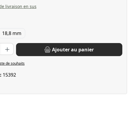
 de livraison en sus
18,8 mm
oduit : Entrez la quantité souhaitée ou utilisez les boutons pour 
Ajouter au panier
iste de souhaits
 :
15392