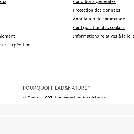
aux
Conditions générales
Protection des données
Annulation de commande
Configuration des cookies
aiement
Informations relatives à la loi 
sur l'expédition
POURQUOI HEAD&NATURE ?
✅ Depuis 1997, ton expert en headshop et
growshop
✅ Plus de 250 000 clients satisfaits dans
toute l'Europe
✅ Livraison gratuite en Allemagne à partir
de 50 €