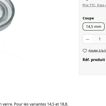
Prix TTC, frais
Sélectionnez
Coupe
14,5 mm
Quantité de pr
Ajouter à la l
Réf. produit
 verre. Pour les variantes 14,5 et 18,8.