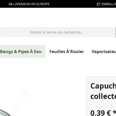
LIVRAISON EN EUROPE
EMBALLA
Bangs & Pipes À Eau
Feuilles À Rouler
Vaporisate
Capuch
collect
0,39 €