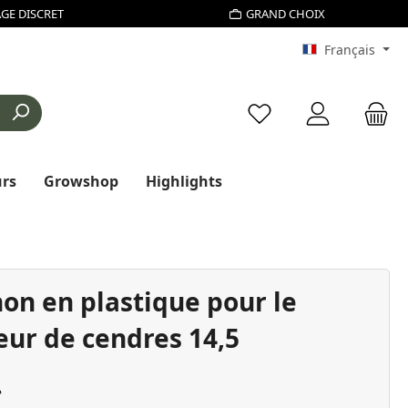
GE DISCRET
GRAND CHOIX
Français
Vous avez 0 articles d
urs
Growshop
Highlights
on en plastique pour le
eur de cendres 14,5