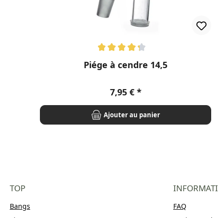
Note moyenne de 4.33 sur 5 étoiles
Piége à cendre 14,5
Prix régulier :
7,95 €
Ajouter au panier
TOP
INFORMAT
Bangs
FAQ