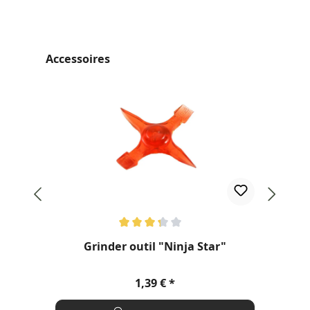
Ignorer la galerie de produits
Accessoires
Note moyenne de 3.2 sur 5 étoiles
Not
Grinder outil "Ninja Star"
Prix régulier :
1,39 €