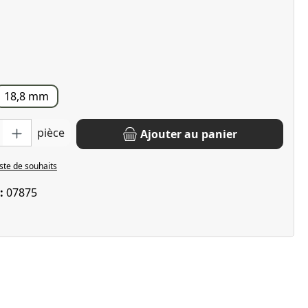
 de 3 sur 5 étoiles
18,8 mm
oduit : Entrez la quantité souhaitée ou utilisez les boutons pour 
pièce
Ajouter au panier
iste de souhaits
 :
07875