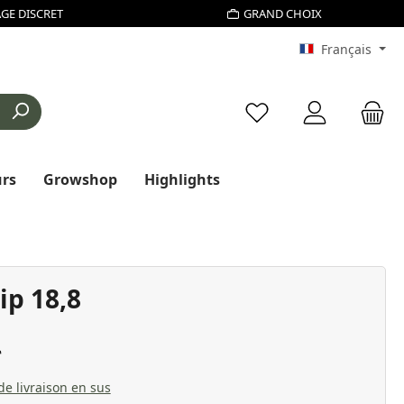
GE DISCRET
GRAND CHOIX
Français
Vous avez 0 articles d
urs
Growshop
Highlights
ip 18,8
 de livraison en sus