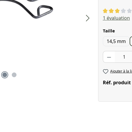
Note moyenne
1 évaluation
Sélectionnez
Taille
14,5 mm
Quantité de pr
Ajouter à la l
Réf. produit