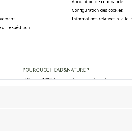
Annulation de commande
Configuration des cookies
aiement
Informations relatives à la loi 
sur l'expédition
POURQUOI HEAD&NATURE ?
✅ Depuis 1997, ton expert en headshop et
growshop
✅ Plus de 250 000 clients satisfaits dans
toute l'Europe
✅ Livraison gratuite en Allemagne à partir
de 50 €
✅ Livraison rapide et emballage neutre
✅ Large choix de bangs, pipes, feuilles à
rouler, grinders et bien plus encore