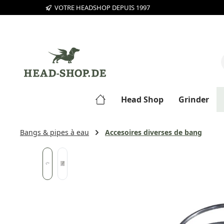
VOTRE HEADSHOP DEPUIS 1997
sser au contenu principal
Passer à la recherche
Passer à la navigation principale
Head Shop
Grinder
Bangs & pipes à eau
Accesoires diverses de bang
Ignorer la galerie d'images