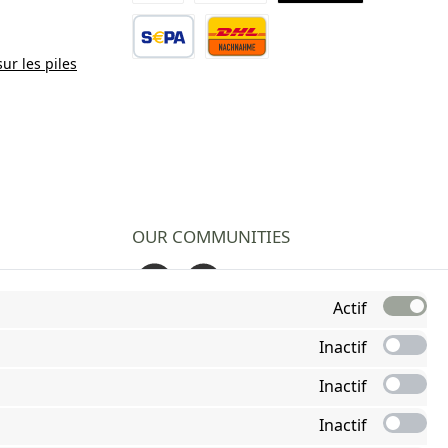
Paiement Novalnet
Virement direct
TWINT
sur les piles
Virement bancaire
Contre remboursement
OUR COMMUNITIES
Facebook
Instagram
Actif
Inactif
Inactif
Inactif