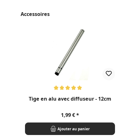
Ignorer la galerie de produits
Accessoires
Note moyenne de 5 sur 5 étoiles
Tige en alu avec diffuseur - 12cm
Prix régulier :
1,99 €
Ajouter au panier