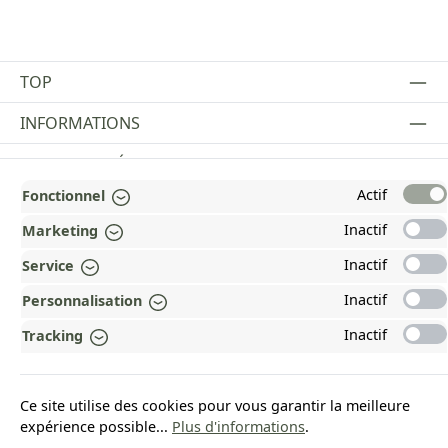
TOP
INFORMATIONS
MENTIONS LÉGALES
Actif
Fonctionnel
PAYMENT AND SHIPPING METHODS
Inactif
Marketing
RÉCOMPENSÉ ET CERTIFIÉ !
Inactif
Service
POURQUOI HEAD&NATURE ?
Inactif
Personnalisation
OUR COMMUNITIES
Inactif
Tracking
Revoke a contract
Ce site utilise des cookies pour vous garantir la meilleure
expérience possible...
Plus d'informations
.