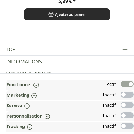
Prix régulier :
5,99 €
Ajouter au panier
TOP
INFORMATIONS
MENTIONS LÉGALES
Actif
Fonctionnel
PAYMENT AND SHIPPING METHODS
Inactif
Marketing
RÉCOMPENSÉ ET CERTIFIÉ !
Inactif
Service
POURQUOI HEAD&NATURE ?
Inactif
Personnalisation
OUR COMMUNITIES
Inactif
Tracking