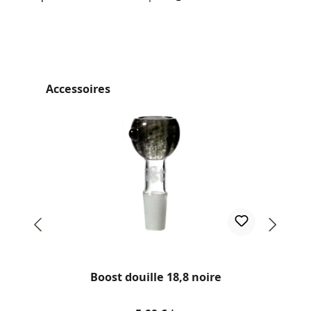
Ignorer la galerie de produits
Accessoires
Boost douille 18,8 noire