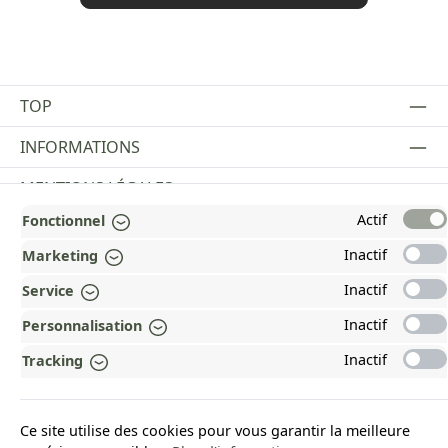
TOP
INFORMATIONS
MENTIONS LÉGALES
Actif
Fonctionnel
PAYMENT AND SHIPPING METHODS
Inactif
Marketing
RÉCOMPENSÉ ET CERTIFIÉ !
Inactif
Service
POURQUOI HEAD&NATURE ?
Inactif
Personnalisation
OUR COMMUNITIES
Inactif
Tracking
Revoke a contract
Ce site utilise des cookies pour vous garantir la meilleure