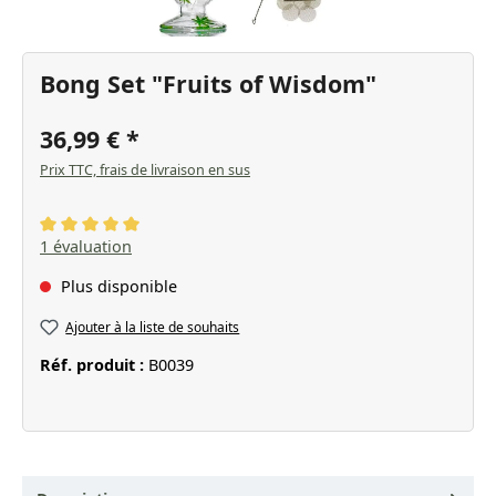
Bong Set "Fruits of Wisdom"
36,99 €
Prix TTC, frais de livraison en sus
Note moyenne de 5 sur 5 étoiles
1 évaluation
Plus disponible
Ajouter à la liste de souhaits
Réf. produit :
B0039