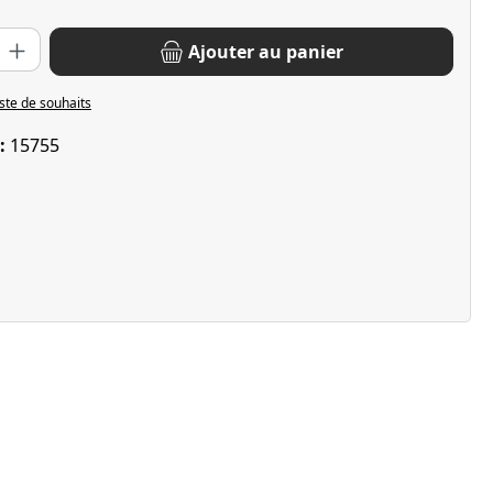
oduit : Entrez la quantité souhaitée ou utilisez les boutons pour 
Ajouter au panier
iste de souhaits
 :
15755