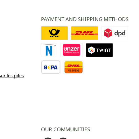
PAYMENT AND SHIPPING METHODS
Deutsche Post
DHL
DPD
Paiement Novalnet
Virement direct
TWINT
sur les piles
Virement bancaire
Contre remboursement
OUR COMMUNITIES