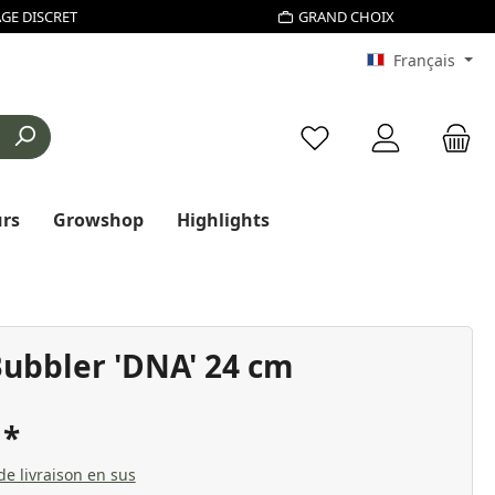
GE DISCRET
GRAND CHOIX
Français
Vous avez 0 articles d
urs
Growshop
Highlights
Bubbler 'DNA' 24 cm
€
 de livraison en sus