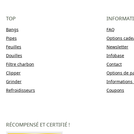
TOP
INFORMAT
Bangs
FAQ
Pipes
Options cade
Feuilles
Newsletter
Douilles
Infobase
Filtre charbon
Contact
Clipper
Options de p
Grinder
Informations 
Refroidisseurs
Coupons
RÉCOMPENSÉ ET CERTIFIÉ !