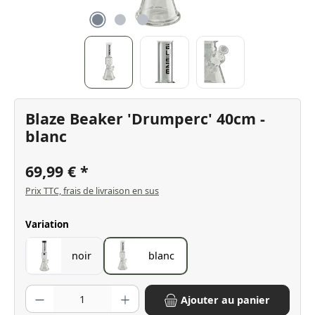
Blaze Beaker 'Drumperc' 40cm -
blanc
69,99 €
Prix TTC, frais de livraison en sus
Sélectionnez
Variation
noir
blanc
Quantité de produit : Entrez la quantité souhaitée ou utilisez les bo
Ajouter au panier