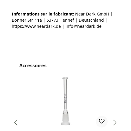
Informations sur le fabricant:
Near Dark GmbH |
Bonner Str. 11a | 53773 Hennef | Deutschland |
https://www.neardark.de | info@neardark.de
Ignorer la galerie de produits
Accessoires