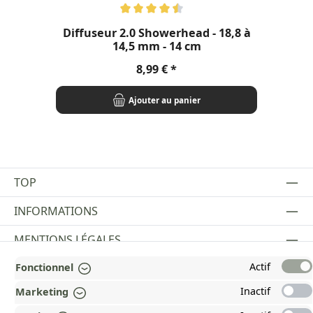
Note moyenne de 4.5 sur 5 étoiles
Diffuseur 2.0 Showerhead - 18,8 à
14,5 mm - 14 cm
Prix régulier :
8,99 €
Ajouter au panier
TOP
INFORMATIONS
MENTIONS LÉGALES
Actif
Fonctionnel
PAYMENT AND SHIPPING METHODS
Inactif
Marketing
RÉCOMPENSÉ ET CERTIFIÉ !