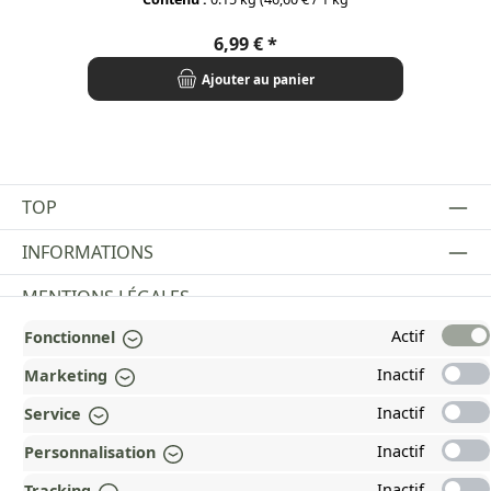
Prix régulier :
6,99 €
Ajouter au panier
TOP
INFORMATIONS
MENTIONS LÉGALES
Actif
Fonctionnel
PAYMENT AND SHIPPING METHODS
Inactif
Marketing
RÉCOMPENSÉ ET CERTIFIÉ !
Inactif
Service
POURQUOI HEAD&NATURE ?
Inactif
Personnalisation
OUR COMMUNITIES
Inactif
Tracking