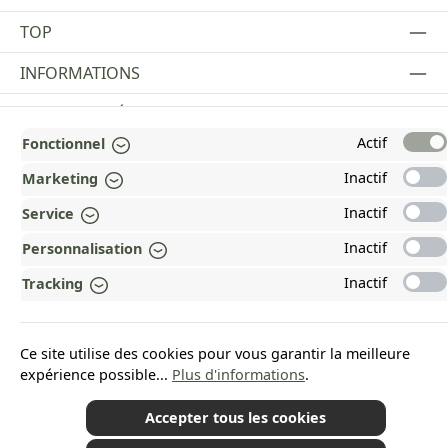
TOP
INFORMATIONS
MENTIONS LÉGALES
Actif
Fonctionnel
PAYMENT AND SHIPPING METHODS
Inactif
Marketing
RÉCOMPENSÉ ET CERTIFIÉ !
Inactif
Service
POURQUOI HEAD&NATURE ?
Inactif
Personnalisation
OUR COMMUNITIES
Inactif
Tracking
Revoke a contract
Ce site utilise des cookies pour vous garantir la meilleure
expérience possible...
Plus d'informations
.
Accepter tous les cookies
*Tous les prix incluent la TVA plus les frais d'expédition
et les éventuels frais de