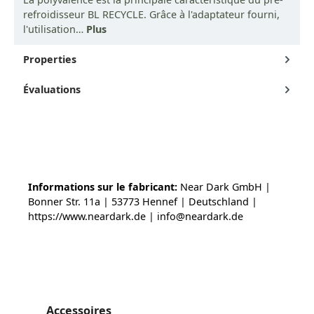
refroidisseur BL RECYCLE. Grâce à l'adaptateur fourni,
l'utilisation…
Plus
Properties
Évaluations
Informations sur le fabricant:
Near Dark GmbH |
Bonner Str. 11a | 53773 Hennef | Deutschland |
https://www.neardark.de | info@neardark.de
Ignorer la galerie de produits
Accessoires