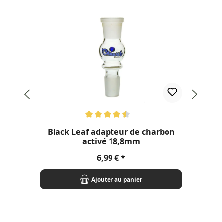
Note moyenne de 4.5 sur 5 étoiles
Not
Black Leaf adapteur de charbon
activé 18,8mm
Prix régulier :
6,99 €
Ajouter au panier