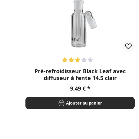
Note moyenne de 3 sur 5 étoiles
Pré-refroidisseur Black Leaf avec
diffuseur à fente 14.5 clair
Prix régulier :
9,49 €
Ajouter au panier