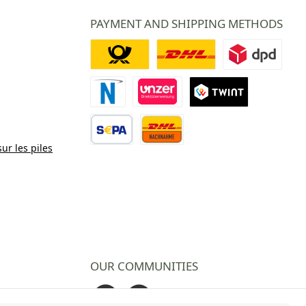
PAYMENT AND SHIPPING METHODS
Deutsche Post
DHL
DPD
Paiement Novalnet
Virement direct
TWINT
sur les piles
Virement bancaire
Contre remboursement
OUR COMMUNITIES
Facebook
Instagram