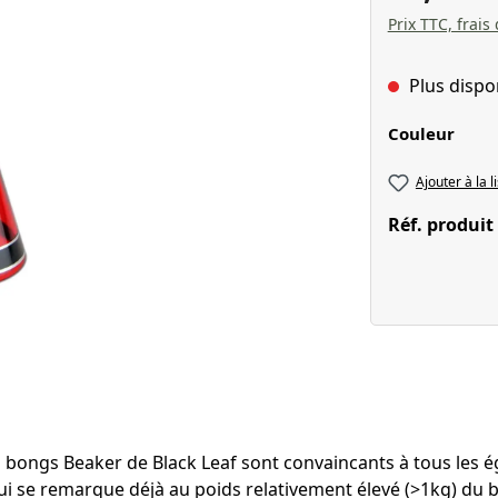
Prix TTC, frais
Plus dispo
Sélectionnez
Couleur
Ajouter à la l
Réf. produit
s bongs Beaker de Black Leaf sont convaincants à tous les 
i se remarque déjà au poids relativement élevé (>1kg) du b