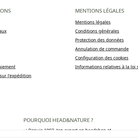
IONS
MENTIONS LÉGALES
Mentions légales
aux
Conditions générales
Protection des données
Annulation de commande
Configuration des cookies
aiement
Informations relatives à la loi 
sur l'expédition
POURQUOI HEAD&NATURE ?
✅ Depuis 1997, ton expert en headshop et
growshop