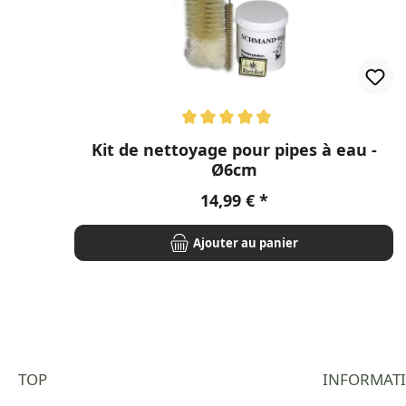
Note moyenne de 4.94 sur 5 étoiles
Kit de nettoyage pour pipes à eau -
Ø6cm
Prix régulier :
14,99 €
Ajouter au panier
TOP
INFORMAT