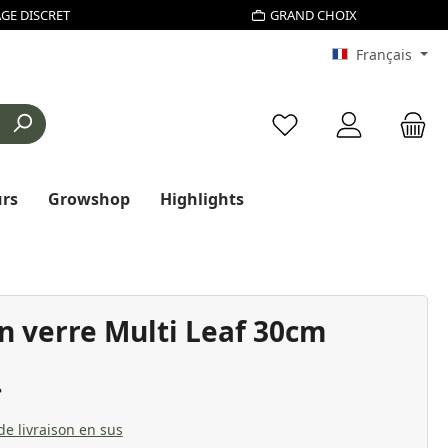
GE DISCRET
GRAND CHOIX
Français
Vous avez 0 articles d
urs
Growshop
Highlights
n verre Multi Leaf 30cm
 de livraison en sus