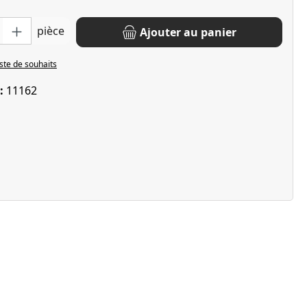
oduit : Entrez la quantité souhaitée ou utilisez les boutons pour 
pièce
Ajouter au panier
iste de souhaits
 :
11162