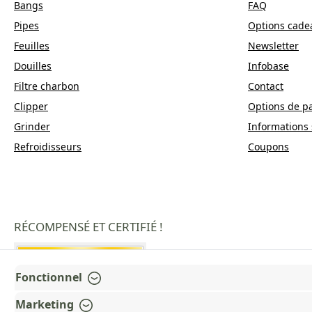
Bangs
FAQ
Pipes
Options cade
Feuilles
Newsletter
Douilles
Infobase
Filtre charbon
Contact
Clipper
Options de p
Grinder
Informations 
Refroidisseurs
Coupons
RÉCOMPENSÉ ET CERTIFIÉ !
Fonctionnel
Marketing