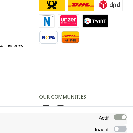
Deutsche Post
DHL
DPD
Paiement Novalnet
Virement direct
TWINT
sur les piles
Virement bancaire
Contre remboursement
OUR COMMUNITIES
Facebook
Instagram
Actif
Inactif