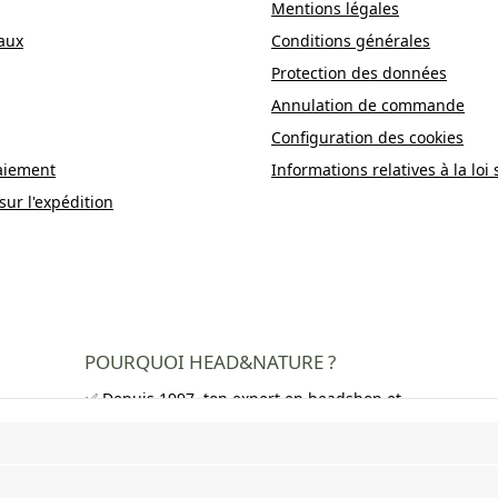
Mentions légales
aux
Conditions générales
Protection des données
Annulation de commande
Configuration des cookies
aiement
Informations relatives à la loi 
sur l'expédition
POURQUOI HEAD&NATURE ?
✅ Depuis 1997, ton expert en headshop et
growshop
✅ Plus de 250 000 clients satisfaits dans
toute l'Europe
✅ Livraison gratuite en Allemagne à partir