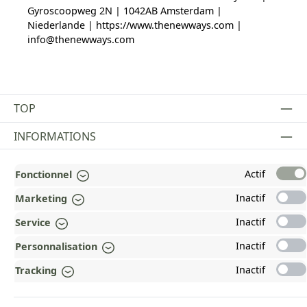
Gyroscoopweg 2N | 1042AB Amsterdam |
Niederlande | https://www.thenewways.com |
info@thenewways.com
TOP
INFORMATIONS
MENTIONS LÉGALES
Actif
Fonctionnel
PAYMENT AND SHIPPING METHODS
Inactif
Marketing
RÉCOMPENSÉ ET CERTIFIÉ !
Inactif
Service
Inactif
Personnalisation
POURQUOI HEAD&NATURE ?
Inactif
Tracking
OUR COMMUNITIES