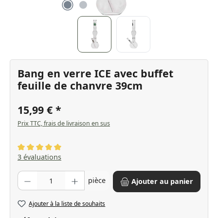
Bang en verre ICE avec buffet
feuille de chanvre 39cm
15,99 €
Prix TTC, frais de livraison en sus
Note moyenne de 5 sur 5 étoiles
3 évaluations
Quantité de produit : Entrez la quantité souhaitée ou utilisez les bo
pièce
Ajouter au panier
Ajouter à la liste de souhaits