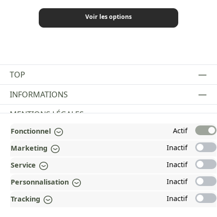
Voir les options
TOP
INFORMATIONS
MENTIONS LÉGALES
Actif
Fonctionnel
PAYMENT AND SHIPPING METHODS
Inactif
Marketing
RÉCOMPENSÉ ET CERTIFIÉ !
Inactif
Service
POURQUOI HEAD&NATURE ?
Inactif
Personnalisation
OUR COMMUNITIES
Inactif
Tracking