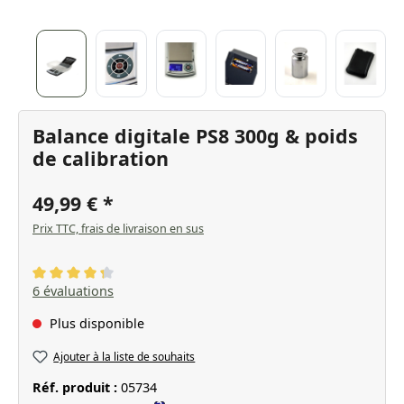
Balance digitale PS8 300g & poids
de calibration
49,99 €
Prix TTC, frais de livraison en sus
Note moyenne de 4.17 sur 5 étoiles
6 évaluations
Plus disponible
Ajouter à la liste de souhaits
Réf. produit :
05734