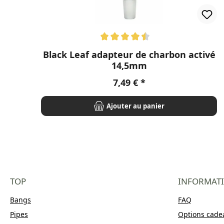
Note moyenne de 4.5 sur 5 étoiles
Black Leaf adapteur de charbon activé
14,5mm
Prix régulier :
7,49 €
Ajouter au panier
TOP
INFORMAT
Bangs
FAQ
Pipes
Options cade