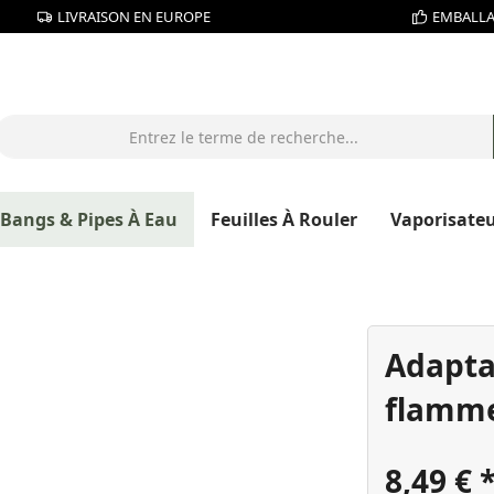
LIVRAISON EN EUROPE
EMBALLA
Bangs & Pipes À Eau
Feuilles À Rouler
Vaporisate
Adapta
flamme
8,49 €