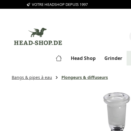
VOTRE HEADSHOP DEPUIS 1997
sser au contenu principal
Passer à la recherche
Passer à la navigation principale
Head Shop
Grinder
Bangs & pipes à eau
Plongeurs & diffuseurs
Ignorer la galerie d'images