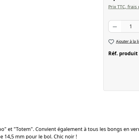
Prix TTC, frais
Quantité de pr
Ajouter à la l
Réf. produit
" et "Totem". Convient également à tous les bongs en verr
 14,5 mm pour le bol. Chic noir !