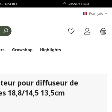
GE DISCRET
GRAND CHOIX
Français
Vous avez 0 articles d
urs
Growshop
Highlights
teur pour diffuseur de
s 18,8/14,5 13,5cm