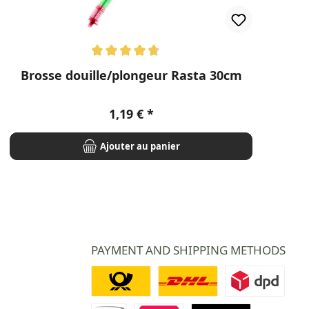
Note moyenne de 4.69 sur 5 étoiles
Brosse douille/plongeur Rasta 30cm
Prix régulier :
1,19 €
Ajouter au panier
PAYMENT AND SHIPPING METHODS
Deutsche Post
DHL
DPD