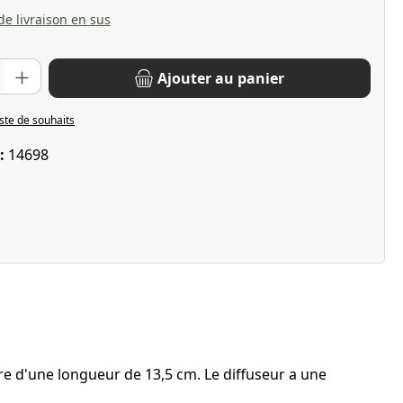
 de livraison en sus
oduit : Entrez la quantité souhaitée ou utilisez les boutons pour 
Ajouter au panier
iste de souhaits
 :
14698
e d'une longueur de 13,5 cm. Le diffuseur a une