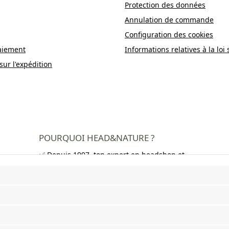
Protection des données
Annulation de commande
Configuration des cookies
aiement
Informations relatives à la loi 
sur l'expédition
POURQUOI HEAD&NATURE ?
✅ Depuis 1997, ton expert en headshop et
growshop
✅ Plus de 250 000 clients satisfaits dans
toute l'Europe
✅ Livraison gratuite en Allemagne à partir
de 50 €
✅ Livraison rapide et emballage neutre