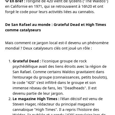
💡 En bref :
l'origine de 420 vient de lycéens ("The Waldos")
en Californie en 1971, qui se retrouvaient à 16h20 et ont
forgé le code pour leurs activités liées au cannabis.
De San Rafael au monde : Grateful Dead et High Times
comme catalyseurs
Mais comment ce jargon local est-il devenu un phénomène
mondial ? Deux catalyseurs clés ont joué un rôle :
Grateful Dead :
l'iconique groupe de rock
psychédélique avait des liens étroits avec la région de
San Rafael. Comme certains Waldos gravitaient dans
l'entourage du groupe (connaissances, petits boulots),
le code "420" s'est infiltré dans le groupe et son
immense réseau de fans, les "Deadheads". Il est
devenu partie de leur jargon.
Le magazine High Times :
l'élan décisif est venu de
Steven Hager, rédacteur du principal magazine
cannabique "High Times". Il a repris l'histoire des
Waldos, l'a publiée et a rendu "420" populaire lors de