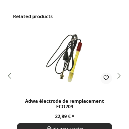
Ignorer la galerie de produits
Related products
Adwa électrode de remplacement
ECO209
Prix régulier :
22,99 €
Ajouter au panier